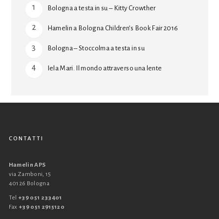
Bologna a testa in su – Kitty Crowther
Hamelin a Bologna Children’s Book Fair 2016
Bologna – Stoccolma a testa in su
Iela Mari. Il mondo attraverso una lente
CONTATTI
Hamelin APS
via Zamboni, 15
40126 Bologna
Tel
+39 051 233401
Fax
+39 051 2915120