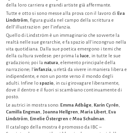
della loro carriera e grandi artiste già affermante.
Tutte e otto si sono messe alla prova con il lavoro di
Eva
Lindstr
öm
, figura guida nel campo della scrittura e
dell’illustrazion per l’infanzia.
Quello di Lindström è un immaginario che sovverte la
realtà nelle sue gerarchie, e fa spazio all’incongruo nella
vita quotidiana. Dalla sue poetica emergono i temi che
della cultura svedese: per prima la
luce
, in tutte le sue
gradazioni; poi la
natura
, elemento principale della
narrazione; l’
infanzia
, un’età da vivere in maniera libera e
indipendente, e non un ponte verso il mondo degli
adulti. Infine lo
spazio
, in cui girovagare liberamente,
dove il dentro e il fuori si scambiano continuamente di
posto.
Le autrici in mostra sono:
Emma Adbåge
,
Karin Cyrén
,
Camilla Engman
,
Joanna Hellgren
,
Maria Libert
,
Eva
Lindström
,
Emelie Östergren
e
Moa Schulman
.
Il catalogo della mostra è promosso da IBC –