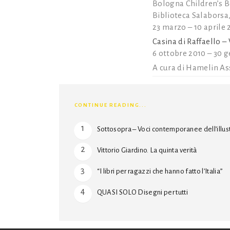
Bologna Children’s B
Biblioteca Salaborsa
23 marzo – 10 aprile 
Casina di Raffaello –
6 ottobre 2010 – 30 
A cura di Hamelin As
CONTINUE READING...
Sottosopra – Voci contemporanee dell’illu
Vittorio Giardino. La quinta verità
“I libri per ragazzi che hanno fatto l’Italia”
QUASI SOLO Disegni per tutti