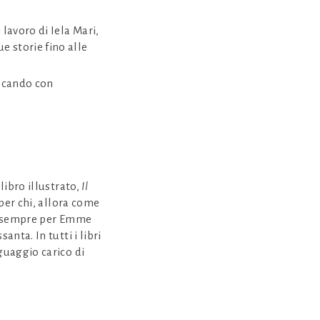
 lavoro di Iela Mari,
e storie fino alle
iocando con
libro illustrato,
Il
per chi, allora come
ri, sempre per Emme
anta. In tutti i libri
nguaggio carico di