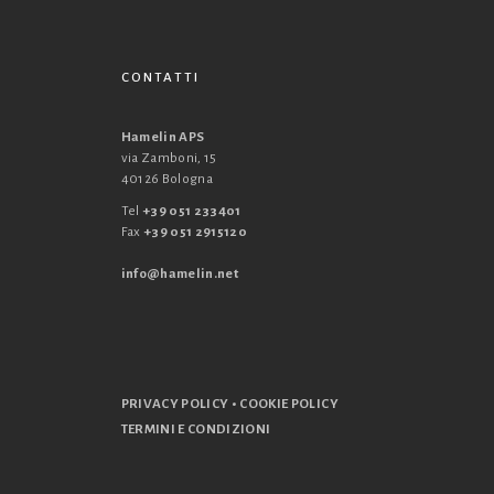
CONTATTI
Hamelin APS
via Zamboni, 15
40126 Bologna
Tel
+39 051 233401
Fax
+39 051 2915120
info@hamelin.net
•
PRIVACY POLICY
COOKIE POLICY
TERMINI E CONDIZIONI