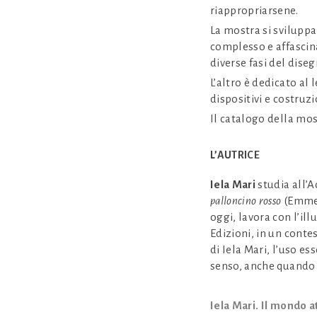
riappropriarsene.
La mostra si sviluppa 
complesso e affascina
diverse fasi del diseg
L’altro è dedicato al
dispositivi e costruzi
Il catalogo della mo
L’AUTRICE
Iela Mari
studia all’A
palloncino rosso
(Emme 
oggi, lavora con l’il
Edizioni, in un contes
di Iela Mari, l’uso es
senso, anche quando al
Iela Mari. Il mondo a