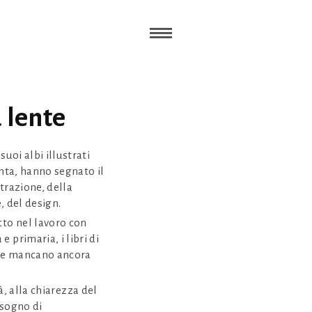
 lente
suoi albi illustrati
anta, hanno segnato il
trazione, della
, del design.
tto nel lavoro con
 primaria, i libri di
pure mancano ancora
à, alla chiarezza del
isogno di