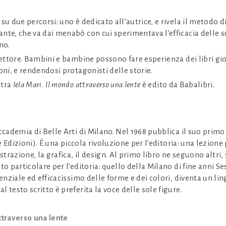
su due percorsi: uno è dedicato all’autrice, e rivela il metodo di
nte, che va dai menabò con cui sperimentava l’efficacia delle su
no.
 lettore. Bambini e bambine possono fare esperienza dei libri g
oni, e rendendosi protagonisti delle storie.
stra
Iela Mari. Il mondo attraverso una lente
è edito da Babalibri.
ccademia di Belle Arti di Milano. Nel 1968 pubblica il suo primo 
Edizioni). È una piccola rivoluzione per l’editoria: una lezione 
lustrazione, la grafica, il design. Al primo libro ne seguono alt
to particolare per l’editoria: quello della Milano di fine anni Sess
senziale ed efficacissimo delle forme e dei colori, diventa un li
 testo scritto è preferita la voce delle sole figure.
ttraverso una lente