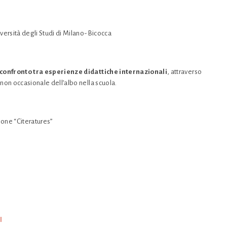
niversità degli Studi di Milano-Bicocca
confronto tra esperienze didattiche internazionali
, attraverso
non occasionale dell’albo nella scuola.
ione “Citeratures”
I