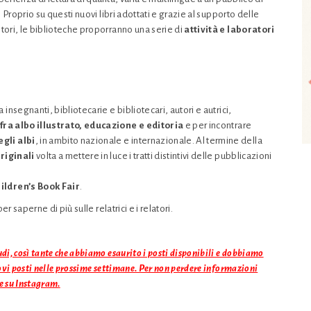
. Proprio su questi nuovi libri adottati e grazie al supporto delle
itori, le biblioteche proporranno una serie di
attività e laboratori
a insegnanti, bibliotecarie e bibliotecari, autori e autrici,
fra albo illustrato, educazione e editoria
e per incontrare
gli albi
, in ambito nazionale e internazionale. Al termine della
riginali
volta a mettere in luce i tratti distintivi delle pubblicazioni
ildren’s Book Fair
.
er saperne di più sulle relatrici e i relatori.
udi, così tante che abbiamo esaurito i posti disponibili e dobbiamo
uovi posti nelle prossime settimane. Per non perdere informazioni
e su Instagram.