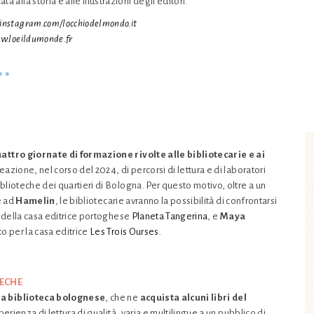
a alla storia e alle illustrazioni degli editori.
nstagram.com/locchiodelmondo.it
.loeildumonde.fr
attro giornate di formazione rivolte alle bibliotecarie e ai
azione, nel corso del 2024, di percorsi di lettura e di laboratori
lioteche dei quartieri di Bologna. Per questo motivo, oltre a un
e ad
Hamelin
, le bibliotecarie avranno la possibilità di confrontarsi
ce della casa editrice portoghese
Planeta Tangerina
, e
Maya
to per la casa editrice
Les Trois Ourses
.
TECHE
na biblioteca bolognese
, che ne
acquista alcuni libri del
perienza di lettura di qualità, varia e multilingue a un pubblico di