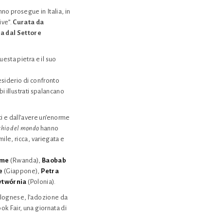
no prosegue in Italia, in
ive”.
Curata da
a dal Settore
esta pietra e il suo
desiderio di confronto
bi illustrati spalancano
i e dall’avere un’enorme
cchio del mondo
hanno
ile, ricca, variegata e
ame
(Rwanda),
Baobab
e
(Giappone),
Petra
twórnia
(Polonia).
bolognese, l’adozione da
ok Fair, una giornata di