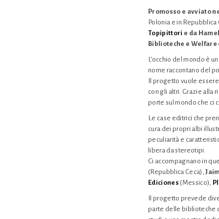
Promosso e avviato n
Polonia e in Repubblica
Topipittori
e da Hamel
Biblioteche e Welfare
L’occhio del mondo è una
nome raccontano del pote
Il progetto vuole essere
con gli altri. Grazie alla
porte sul mondo che ci c
Le case editrici che pr
cura dei propri albi illust
peculiarità e caratterist
libera da stereotipi.
Ci accompagnano in ques
(Repubblica Ceca),
Jai
Ediciones
(Messico),
P
Il progetto prevede dive
parte delle biblioteche 