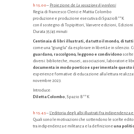
h 15.00
–
Proiezione de
La vocazione di perdersi
Regia di Francesco Clerici e Mattia Colombo
produzione e produzione esecutiva di SpazioB**K
con il sostegno di Topipittori, Vanvere edizioni, Edizioni
Durata 35/45 minuti
Centinaia di libri illustrati, da tutto il mondo, di tutti
come una “giungla” da esplorare in libertà e in silenzio. C
guardano, raccolgono, leggono e condividono
scelte
diversi: biblioteche, musei, associazioni, laboratori e libr
documenta in modo poetico e sperimentale questo inco
esperienze formative di educazione alla lettura realizzate
novembre 2023.
Introduce:
Diletta Colombo
, Spazio B**K
h 15.45
–
L’editoria degli albi illustrati fra indipendenza 
Quali sono le motivazioni che sottendono le scelte editori
tra indipendenza e militanza e la definizione
una politi