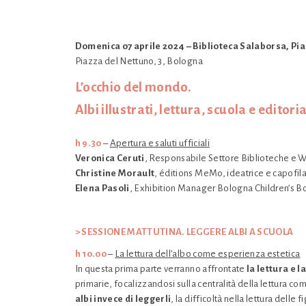
Domenica 07 aprile 2024 – Biblioteca Salaborsa, Pi
Piazza del Nettuno, 3, Bologna
L’occhio del mondo.
Albi illustrati, lettura, scuola e editori
h 9.30
–
Apertura e saluti ufficiali
Veronica Ceruti
, Responsabile Settore Biblioteche e 
Christine Morault
, éditions MeMo, ideatrice e capofi
Elena Pasoli
, Exhibition Manager Bologna Children’s Bo
> SESSIONE MATTUTINA. LEGGERE ALBI A SCUOLA
h 10.00
–
La lettura dell’albo come esperienza estetica
In questa prima parte verranno affrontate
la lettura e l
primarie, focalizzandosi sulla centralità della lettura c
albi invece di leggerli
, la difficoltà nella lettura delle f