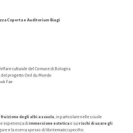
azza Coperta e Auditorium Biagi
a
Welfare culturale del Comune di Bologna
la del progetto Oeil du Monde
ok Fair
a fruizione degli albi a scuola
, in particolare nelle scuole
ome esperienza di
immersione estetica
e sui
rischi di usare gli
igure e la ricerca spesso di libri tematici specifici.