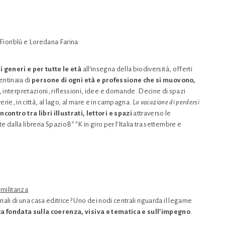
 Fioriblù e Loredana Farina
 i generi e per tutte le età
all’insegna della biodiversità, offerti
entinaia di
persone di ogni età e professione che si muovono,
, interpretazioni, riflessioni, idee e domande. Decine di spazi
erie, in città, al lago, al mare e in campagna.
La vocazione di perdersi
ntro tra libri illustrati, lettori e spazi
attraverso le
 dalla libreria SpazioB**K in giro per l’Italia tra settembre e
e militanza
ali di una casa editrice? Uno dei nodi centrali riguarda il legame
ca fondata sulla coerenza, visiva e tematica e sull’impegno
.