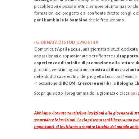
piccoli lettori e piccole lettrici sempre più internazionale
formazioni del progetto e al confronto diretto con gli ed
per i bambini e le bambine
che le frequentano.
› GIORNATA DI
STUDI
E MOSTRA
Domenica
7 Aprile 2024
, una giornata di studi dedicata 
appassionati e appassionate per riflettere sul
rapporto 
esperienze editoriali e di promozione alla lettura de
giornata, verrà inaugurata una
mostra di illustrazioni o
delle dodici case editrici del progetto
L’occhio del mondo
.
In occasione di
BOOM! Crescere nei libri
e
Bologna Ch
Scopri qui sotto il programma della giornata e clicca
qui
p
Abbiamo ricevuto tantissime iscrizioni alla giornata di st
sospendere le iscrizioni. Le riapriremo se si libereranno n
importanti, ti invitiamo a seguire L’occhio del mondo anch