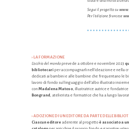
studi e una mostra dedicat
Segui il progetto su
www.i
Per l’edizione francese
www
› LA FORMAZIONE
L’occhio del mondo
prevede a ottobre e novembre 2023
qu
bibliotecari
per accompagnarli nell’ideazione e nella cre
dedicati ai bambini e alle bambine che frequentano le bib
lavoro di fondo sul linguaggio dell’albo illustrato insiem
con
Madalena Matoso
, illustratrice autrice e fondatri
Bongrand
, atelierista e formatrice che ha a lungo lavora
› ADOZIONE DI UN EDITORE DA PARTE DELLE BIBLIO
Ciascun editore
aderente al progetto
è associato a u
catalogo
per arricchire il proprio fondo e garantire un’es