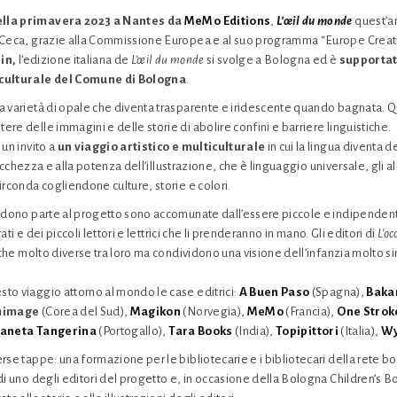
ella primavera 2023 a Nantes da
MeMo Editions
,
L’œil du monde
quest’an
 Ceca, grazie alla Commissione Europea e al suo programma “Europe Creat
in,
l’edizione italiana de
L’œil du monde
si svolge a Bologna ed è
supportat
 culturale del Comune di Bologna
.
 varietà di opale che diventa trasparente e iridescente quando bagnata. Qu
re delle immagini e delle storie di abolire confini e barriere linguistiche.
 un invito a
un viaggio artistico e multiculturale
in cui la lingua diventa 
 ricchezza e alla potenza dell’illustrazione, che è linguaggio universale, gli al
irconda cogliendone culture, storie e colori.
endono parte al progetto sono accomunate dall’essere piccole e indipendent
rati e dei piccoli lettori e lettrici che li prenderanno in mano. Gli editori di
L’o
iche molto diverse tra loro ma condividono una visione dell’infanzia molto sim
to viaggio attorno al mondo le case editrici:
A Buen Paso
(Spagna),
Bak
mimage
(Corea del Sud),
Magikon
(Norvegia),
MeMo
(Francia),
One
Strok
laneta
Tangerina
(Portogallo),
Tara
Books
(India),
Topipittori
(Italia),
Wy
rse tappe: una formazione per le bibliotecarie e i bibliotecari della rete 
di uno degli editori del progetto e, in occasione della Bologna Children’s Bo