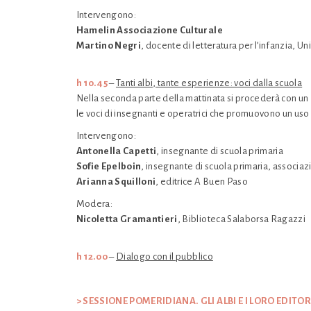
Intervengono:
Hamelin Associazione Culturale
Martino Negri
, docente di letteratura per l’infanzia, U
h 10.45
–
Tanti albi, tante esperienze: voci dalla scuola
Nella seconda parte della mattinata si procederà con un
le voci di insegnanti e operatrici che promuovono un uso 
Intervengono:
Antonella Capetti
, insegnante di scuola primaria
Sofie Epelboin
, insegnante di scuola primaria, associaz
Arianna Squilloni
, editrice A Buen Paso
Modera:
Nicoletta Gramantieri
, Biblioteca Salaborsa Ragazzi
h 12.00
–
Dialogo con il pubblico
> SESSIONE POMERIDIANA. GLI ALBI E I LORO EDITOR