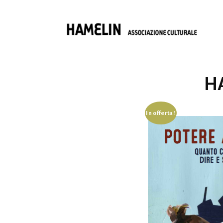
HA
In offerta!