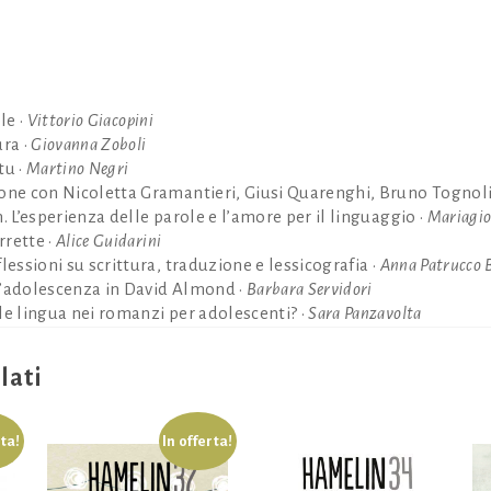
le •
Vittorio Giacopini
ura •
Giovanna Zoboli
tu •
Martino Negri
ione con Nicoletta Gramantieri, Giusi Quarenghi, Bruno Tognol
h. L’esperienza delle parole e l’amore per il linguaggio •
Mariagio
rrette •
Alice Guidarini
lessioni su scrittura, traduzione e lessicografia •
Anna Patrucco 
l’adolescenza in David Almond •
Barbara Servidori
le lingua nei romanzi per adolescenti? •
Sara Panzavolta
lati
rta!
In offerta!