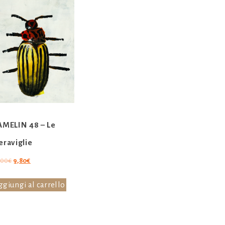
MELIN 48 – Le
raviglie
Il
Il
,00
€
9,80
€
prezzo
prezzo
originale
attuale
ggiungi al carrello
era:
è:
14,00€.
9,80€.