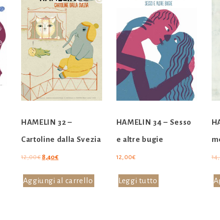
e
HAMELIN 32 –
HAMELIN 34 – Sesso
HA
Cartoline dalla Svezia
e altre bugie
me
Il
Il
12,00
€
8,40
€
12,00
€
14
prezzo
prezzo
originale
attuale
Aggiungi al carrello
Leggi tutto
A
era:
è:
12,00€.
8,40€.