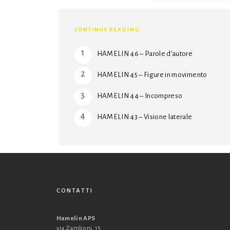
CONTINUE READING...
HAMELIN 46 – Parole d’autore
HAMELIN 45 – Figure in movimento
HAMELIN 44 – Incompreso
HAMELIN 43 – Visione laterale
CONTATTI
Hamelin APS
via Zamboni, 15