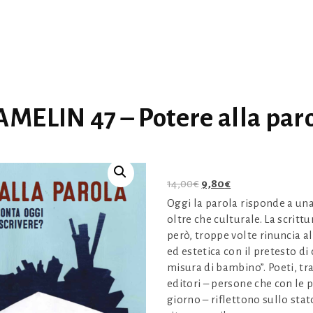
MELIN 47 – Potere alla par
Il
Il
14,00
€
9,80
€
prezzo
prezzo
Oggi la parola risponde a una
originale
attuale
oltre che culturale. La scrittu
era:
è:
però, troppe volte rinuncia a
14,00€.
9,80€.
ed estetica con il pretesto d
misura di bambino”. Poeti, trad
editori – persone che con le 
giorno – riflettono sullo stat