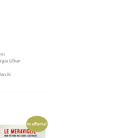
ini
rgia Ulbar
Becchi
In offerta!