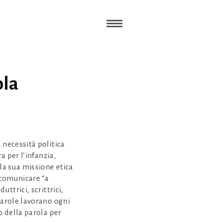
ola
 necessità politica
ra per l’infanzia,
lla sua missione etica
i comunicare “a
uttrici, scrittrici,
parole lavorano ogni
o della parola per