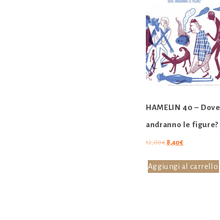
HAMELIN 40 – Dov
andranno le figure?
Il
Il
12,00
€
8,40
€
prezzo
prezzo
originale
attuale
Aggiungi al carrello
era:
è:
12,00€.
8,40€.