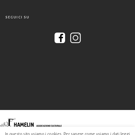
SEGUICI SU
Hamelin © 2020. Tutti i diritti riservati. P.I.04332650375 - C.F. 92047890378
In questo sito usiamo i cookies. Per sapere come usiamo i dati leggi