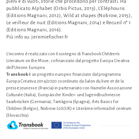
pieni e di vuoti, storie che procedono per contrasti. Ha
pubblicato Alphabet (Orbis Pictus, 2013), L’Eléphouris
(Editions Magnani, 2012), Wild at shapes (Nobrow, 2015),
Le veilleur de nuit (Editions Magnani, 2014) e Recueil n° 1
(Editions Magnani, 2016).
Più info su: jeremiefischer.fr
L’incontro è realizzato con il sostegno di Transbook Children’s
Literature on the Move, cofinanziato dal progetto Europa Creativa
dell’Unione Europea.
Transbook
è un progetto europeo finanziato dal programma
Europa Creativa 2014/2020 coordinato da Salon du livre et de la
presse jeunesse (Francia) in partenariato con Hamelin Associazione
Culturale (Italia), Europäische Kinder- und Jugendbuchmesse
Saarbrücken (Germania), Tantàgora (Spagna), Arts Basics for
Children (Belgio), Nobrow Ltd (UK) e Literárne informačné centrum
(Slovacchia).