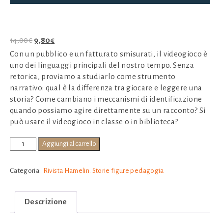
Il
Il
14,00
€
9,80
€
prezzo
prezzo
Con un pubblico e un fatturato smisurati, il videogioco è
originale
attuale
uno dei linguaggi principali del nostro tempo. Senza
era:
è:
retorica, proviamo a studiarlo come strumento
14,00€.
9,80€.
narrativo: qual è la differenza tra giocare e leggere una
storia? Come cambiano i meccanismi di identificazione
quando possiamo agire direttamente su un racconto? Si
può usare il videogioco in classe o in biblioteca?
HAMELIN
Aggiungi al carrello
49
-
Categoria:
Rivista Hamelin. Storie figure pedagogia
Videogiochi
quantità
Descrizione