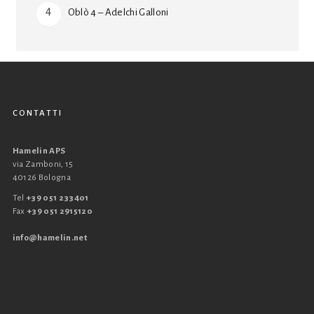
Oblò 4 – Adelchi Galloni
CONTATTI
Hamelin APS
via Zamboni, 15
40126 Bologna
Tel
+39 051 233401
Fax
+39 051 2915120
info@hamelin.net