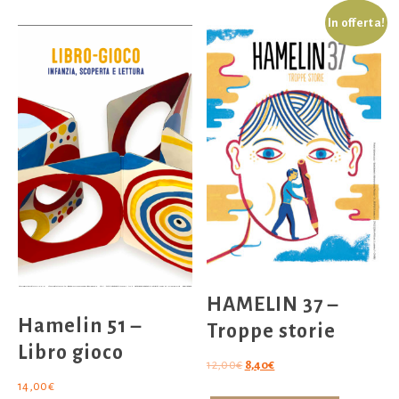
In offerta!
HAMELIN 37 –
Hamelin 51 –
Troppe storie
Libro gioco
Il
Il
12,00
€
8,40
€
prezzo
prezzo
14,00
€