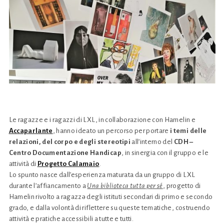
Le ragazze e i ragazzi di LXL, in collaborazione con Hamelin e
Accaparlante
, hanno ideato un percorso per portare
i temi delle
relazioni, del corpo e degli stereotipi
all’interno del
CDH –
Centro Documentazione Handicap
, in sinergia con il gruppo e le
attività di
Progetto Calamaio
.
Lo spunto nasce dall’esperienza
maturata da un gruppo di LXL
durante l’affiancamento a
Una biblioteca tutta per sé
, progetto di
Hamelin rivolto a ragazzǝ degli istituti secondari di primo e secondo
grado, e dalla volontà di riflettere su queste tematiche, costruendo
attività e pratiche accessibili a tutte e tutti.