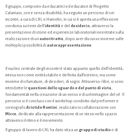
Il gruppo, composto da educatrici ed educatori di Progetto
Calamaio, con e senza disabilità, ha seguito un percorso di sei
incontri, a cura di LXL e Hamelin, in cui si è aperta una riflessione
condivisa sui temi dell’
identità
e del
desiderio
, attraverso la
presentazione di storie ed esperienze laboratoriali incentrate sulla
realizzazione di un
autoritratto
, dopo aver discusso insieme sulle
molteplici possibilità di
autorappresentazione
.
Il nucleo centrale degli incontri è stato appunto quello dell’identità,
intesa non come entità stabile e definita dall’esterno, ma come
insieme di sfumature, di desideri, di sogni. Attraverso i libri, si sono
introdotte le
questioni dello sguardo e del punto di vista
,
fondamentali nella creazione di un senso e di un’immagine del sé. Il
percorso si è concluso con il workshop condotto dal performer e
coreografo
Aristide
Rontini
, realizzato in collaborazione con
Micce
, dedicato alla rappresentazione di se stessi nello spazio
attraverso il ritmo e il movimento.
Il gruppo di lavoro di LXL ha dato vita a un
gruppo di studio
e di