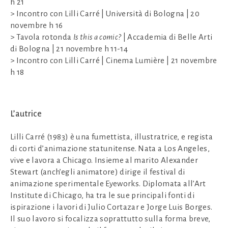
h 21
> Incontro con Lilli Carré | Università di Bologna | 20
novembre h 16
> Tavola rotonda
Is this a comic?
| Accademia di Belle Arti
di Bologna | 21 novembre h 11-14
> Incontro con Lilli Carré | Cinema Lumière | 21 novembre
h 18
L’autrice
Lilli Carré
(1983) è una fumettista, illustratrice, e regista
di corti d’animazione statunitense. Nata a Los Angeles,
vive e lavora a Chicago. Insieme al marito Alexander
Stewart (anch’egli animatore) dirige il festival di
animazione sperimentale Eyeworks. Diplomata all’Art
Institute di Chicago, ha tra le sue principali fonti di
ispirazione i lavori di Julio Cortazar e Jorge Luis Borges.
Il suo lavoro si focalizza soprattutto sulla forma breve,