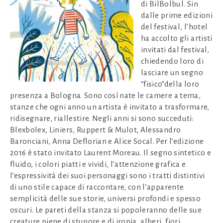
di BilBolbul. Sin
dalle prime edizioni
del festival, l’hotel
ha accolto gli artisti
invitati dal festival,
chiedendo loro di
lasciare un segno
“fisico”della loro
presenza a Bologna. Sono così nate le camere a tema,
stanze che ogni anno un artista è invitato a trasformare,
ridisegnare, riallestire. Negli anni si sono succeduti:
Blexbolex, Liniers, Ruppert & Mulot, Alessandro
Baronciani, Anna Deflorian e Alice Socal. Per l’edizione
2016 è stato invitato Laurent Moreau. Il segno sintetico e
fluido, i colori piatti e vividi, l’attenzione grafica e
l’espressività dei suoi personaggi sono i tratti distintivi
di uno stile capace di raccontare, con l’apparente
semplicità delle sue storie, universi profondi e spesso
oscuri. Le pareti della stanza si popoleranno delle sue
creature piene di stupore e di ironia, alberi, fiori,