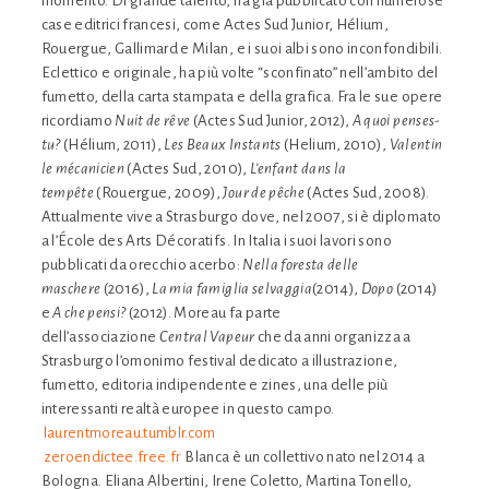
momento. Di grande talento, ha già pubblicato con numerose
case editrici francesi, come Actes Sud Junior, Hélium,
Rouergue, Gallimard e Milan, e i suoi albi sono inconfondibili.
Eclettico e originale, ha più volte “sconfinato” nell’ambito del
fumetto, della carta stampata e della grafica. Fra le sue opere
ricordiamo
Nuit de rêve
(Actes Sud Junior, 2012),
A quoi penses-
tu?
(Hélium, 2011),
Les Beaux Instants
(Helium, 2010),
Valentin
le mécanicien
(Actes Sud, 2010),
L’enfant dans la
tempête
(Rouergue, 2009),
Jour de pêche
(Actes Sud, 2008).
Attualmente vive a Strasburgo dove, nel 2007, si è diplomato
a l’École des Arts Décoratifs. In Italia i suoi lavori sono
pubblicati da orecchio acerbo:
Nella foresta delle
maschere
(2016),
La mia famiglia selvaggia
(2014),
Dopo
(2014)
e
A che pensi?
(2012). Moreau fa parte
dell’associazione
Central Vapeur
che da anni organizza a
Strasburgo l’omonimo festival dedicato a illustrazione,
fumetto, editoria indipendente e zines, una delle più
interessanti realtà europee in questo campo.
laurentmoreau.tumblr.com
zeroendictee.free.fr
Blanca
è un collettivo nato nel 2014 a
Bologna. Eliana Albertini, Irene Coletto, Martina Tonello,