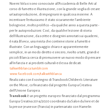
Noemi Vola si sono conosciute all’Accademia di Belle Arti al
corso di fumetto e illustrazione, con la grande voglia di creare
un’autoproduzione, di impegnarsi in qualcosa insieme. A
incentivare l’entusiasmo è stato sicuramente l’ambiente
bolognese, molto prolifico –da qualche anno a questa parte-
per le autoproduzioni. Così, da qualche lezione di storia
dell’illustrazione, da scritte e disegnini annotati sui quaderni,
è nata
Blanca
, una rivista che contiene storie a fumetti e
illustrate. Con un linguaggio chiaro e apparentemente
semplice, in un modo diretto e sincero, rivolto a tutti, grandi e
piccoli Blanca cerca di promuovere un nuovo modo di pensare
all’infanzia e ai prodotti culturali ed essa dedicati.
talkwithblanca.tumblr.com
www.facebook.com/talkwithblanca
Realizzato con il sostegno di Transbook Children’s Literature
on the Move, cofinanziato dal progetto Europa Creativa
dell’Unione Europea.
Transbook
è un progetto europeo finanziato dal programma
Europa Creativa 2014/2020 coordinato da Salon du livre et de
la presse jeunesse (Francia) in partenariato con Hamelin