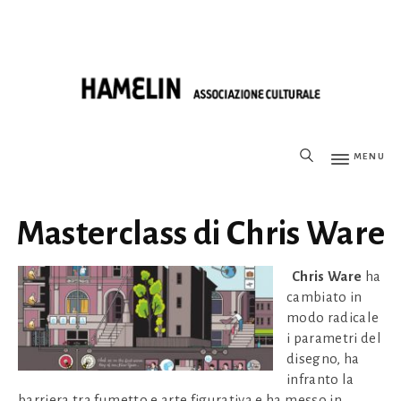
MENU
Masterclass di Chris Ware
Chris Ware
ha
cambiato in
modo radicale
i parametri del
disegno, ha
infranto la
barriera tra fumetto e arte figurativa e ha messo in