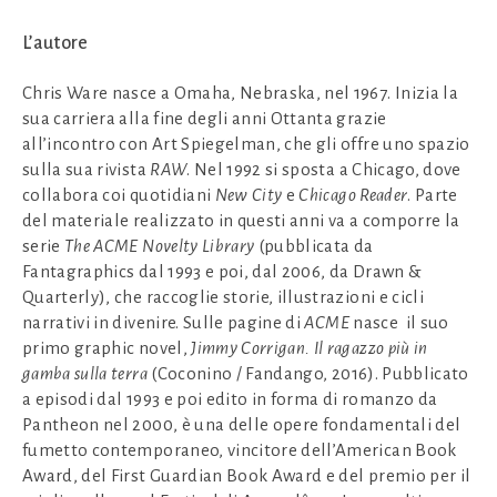
L’autore
Chris Ware
nasce a Omaha, Nebraska, nel 1967. Inizia la
sua carriera alla fine degli anni Ottanta grazie
all’incontro con Art Spiegelman, che gli offre uno spazio
sulla sua rivista
RAW
. Nel 1992 si sposta a Chicago, dove
collabora coi quotidiani
New City
e
Chicago Reader
. Parte
del materiale realizzato in questi anni va a comporre la
serie
The ACME Novelty Library
(pubblicata da
Fantagraphics dal 1993 e poi, dal 2006, da Drawn &
Quarterly), che raccoglie storie, illustrazioni e cicli
narrativi in divenire. Sulle pagine di
ACME
nasce il suo
primo graphic novel,
Jimmy Corrigan. Il ragazzo più in
gamba sulla terra
(Coconino / Fandango, 2016). Pubblicato
a episodi dal 1993 e poi edito in forma di romanzo da
Pantheon nel 2000, è una delle opere fondamentali del
fumetto contemporaneo, vincitore dell’American Book
Award, del First Guardian Book Award e del premio per il