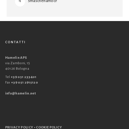
Smascheriamoci!
CONTATTI
Hamelin APS
via Zamboni, 15
40126 Bologna
Tel
+39 051 233401
Fax
+39 051 2915120
info@hamelin.net
•
PRIVACY POLICY
COOKIE POLICY