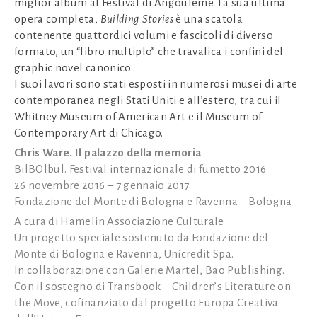
miglior album al Festival di Angoulême. La sua ultima
opera completa,
Building Stories
è una scatola
contenente quattordici volumi e fascicoli di diverso
formato, un “libro multiplo” che travalica i confini del
graphic novel canonico.
I suoi lavori sono stati esposti in numerosi musei di arte
contemporanea negli Stati Uniti e all’estero, tra cui il
Whitney Museum of American Art e il Museum of
Contemporary Art di Chicago.
Chris Ware. Il palazzo della memoria
BilBOlbul. Festival internazionale di fumetto 2016
26 novembre 2016 – 7 gennaio 2017
Fondazione del Monte di Bologna e Ravenna – Bologna
A cura di Hamelin Associazione Culturale
Un progetto speciale sostenuto da Fondazione del
Monte di Bologna e Ravenna, Unicredit Spa.
In collaborazione con Galerie Martel, Bao Publishing.
Con il sostegno di Transbook – Children’s Literature on
the Move, cofinanziato dal progetto Europa Creativa