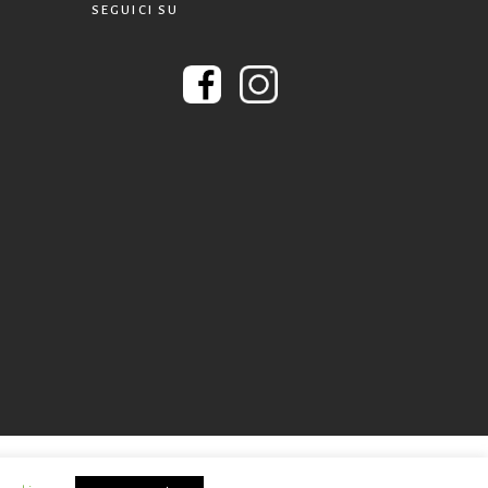
SEGUICI SU
0375 - C.F. 92047890378