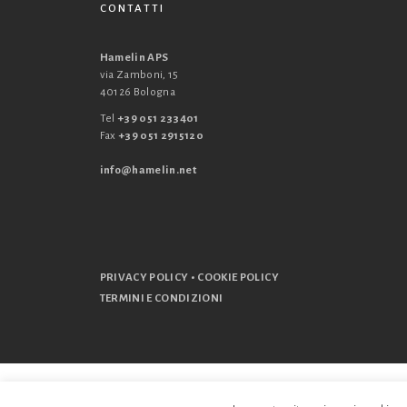
CONTATTI
Hamelin APS
via Zamboni, 15
40126 Bologna
Tel
+39 051 233401
Fax
+39 051 2915120
info@hamelin.net
•
PRIVACY POLICY
COOKIE POLICY
TERMINI E CONDIZIONI