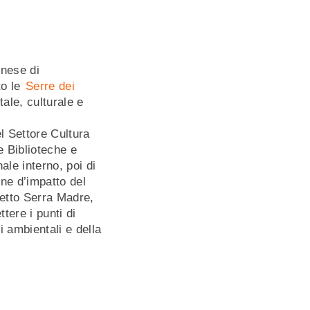
gnese di
to le
Serre dei
le, culturale e
l Settore Cultura
e Biblioteche e
le interno, poi di
one d’impatto del
ogetto Serra Madre,
tere i punti di
i ambientali e della