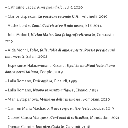
– Catherine Lacey,
A me puoi dirlo
, SUR, 2020
– Clarice Lispector,
La passione secondo G.H.
, Feltrinelli, 2019
– Audre Lorde,
Zami. Così riscrivo il mio nome
, ETS, 2014
– John Maloof,
Vivian Maier. Una fotografa ritrovata
, Contrasto,
2015
– Alda Merini,
Folle, folle, folle di amore per te. Poesie per giovani
innamorati
, Salani, 2002
– Esperance Hakuzwimana Ripanti,
E poi basta. Manifesto di una
donna nera italiana
, People, 2019
– Lalla Romano,
Dall’ombra
, Einaudi, 1999
– Lalla Romano,
Nuovo romanzo a figure
, Einaudi, 1997
– Marija Stepanova,
Memoria della memoria
, Bompiani, 2020
– Carmen María Machado,
Il suo corpo e altre feste
, Codice, 2019
– Gabriel Garcia Marquez,
Cent’anni di solitudine
, Mondadori, 2021
– Truman Capote,
Incontro d’estate
, Garzanti, 2018