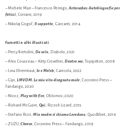
– Michele Mari – Francesco Pernigo,
Asterusher. Autobiografia per
feticci
, Corraini, 2019
– Nikolaj Gogol’,
Il cappotto
, Garzanti, 2014
Fumetti e albi illustrati
– Percy Bertolini,
Da sola
, Diabolo, 2021
– Alex Cousseau – Kitty Crowther,
Dentro me
, Topipittori, 2008
– Lina Ehrentraut,
Io e Melek
, Canicola, 2022
– Gipi,
LMVDM. La mia vita disegnata male
, Coconino Press –
Fandango, 2020
– Nicoz,
Play with fire
, Oblomov, 2020
– Richard McGuire,
Qui
, Rizzoli Lizard, 2015
– Stefano Ricci,
Mia madre si chiama Loredana
, Quodlibet, 2016
– ZUZU,
Cheese
, Coconino Press – Fandango, 2019