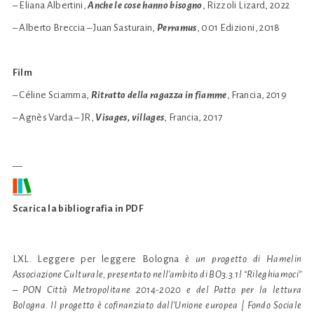
– Eliana Albertini,
Anche le cose hanno bisogno
, Rizzoli Lizard, 2022
– Alberto Breccia – Juan Sasturain,
Perramus
, 001 Edizioni, 2018
Film
– Céline Sciamma,
Ritratto della ragazza in fiamme
, Francia, 2019
– Agnès Varda – JR,
Visages, villages
, Francia, 2017
__
Scarica la bibliografia in PDF
LXL. Leggere per leggere Bologna
è un progetto di Hamelin
Associazione Culturale, presentato nell'ambito di BO3.3.1l “Rileghiamoci”
– PON Città Metropolitane 2014-2020 e del Patto per la lettura
Bologna. Il progetto è cofinanziato dall'Unione europea | Fondo Sociale