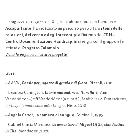
Le ragazze e i ragazzi di LXL, in collaborazione con Hamelin e
Accaparlante
, hanno ideato un percorso per portare
i temi delle
relazioni, del corpo e degli stereotipi
all’interno del
CDH –
Centro Documentazione Handicap
, in sinergia con il gruppo e le
attività di
Progetto Calamaio
.
Visita la pagina dedicata al progetto.
Libri
– AA.VV.,
Poesie per ragazze di grazia e di fuoco
, Rizzoli, 2018
– Leonora Carrington,
Le mie mutandine di flanella
, in Ann
VanderMeer – Jeff VanderMeer (a cura di),
Le visionarie. Fantascienza,
fantasy e femminismo: un’antologia
, Nero, 2018
– Angela Carter,
La camera di sangue
, Feltrinelli, 1995
– Gabriel García Márquez,
Le avventure di Miguel Littín, clandestino
in Cile
, Mondadori, 2020