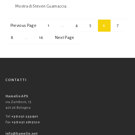
Mostra di Steven Guarnaccia..
Previous Page
1
...
4
5
6
7
8
...
16
Next Page
CONTATTI
Hamelin APS
via Zamboni, 15
40126 Bologna
Tel
+39 051 233401
Fax
+39 051 2915120
info@hamelin.net