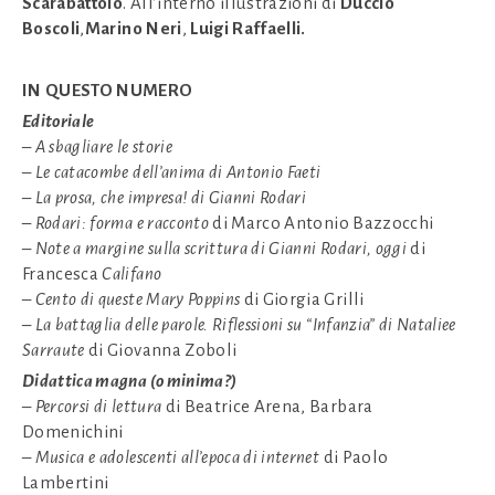
Scarabattolo
. All’interno illustrazioni di
Duccio
Boscoli
,
Marino Neri
,
Luigi Raffaelli.
IN QUESTO NUMERO
Editoriale
– A sbagliare le storie
– Le catacombe dell’anima di Antonio Faeti
– La prosa, che impresa! di Gianni Rodari
–
Rodari: forma e racconto
di Marco Antonio Bazzocchi
– Note a margine sulla scrittura di Gianni Rodari, oggi
di
Francesca
Califano
– Cento di queste Mary Poppins
di Giorgia Grilli
– La battaglia delle parole. Riflessioni su “Infanzia” di Nataliee
Sarraute
di Giovanna Zoboli
Didattica magna (o minima?)
– Percorsi di lettura
di Beatrice Arena, Barbara
Domenichini
– Musica e adolescenti all’epoca di internet
di Paolo
Lambertini