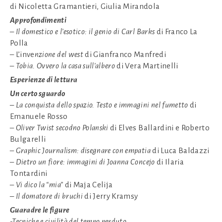
di Nicoletta Gramantieri, Giulia Mirandola
Approfondimenti
– Il domestico e l’esotico: il genio di Carl Barks
di Franco La
Polla
– L’inve
nzione del west
di Gianfranco Manfredi
–
Tobia. Ovvero la casa sull’albero
di Vera Martinelli
Esperienze di lettura
Un certo sguardo
– La conquista dello spazio. Testo e immagini nel fumetto
di
Emanuele Rosso
–
Oliver Twist secodno Polanski
di Elves Ballardini e Roberto
Bulgarelli
–
Graphic Journalism: disegnare con empatia
di Luca Baldazzi
–
Dietro un fiore: immagini di Joanna Concejo
di Ilaria
Tontardini
–
Vi dico la “mia”
di Maja Celija
– Il domatore di bruchi
di Jerry Kramsy
Guaradre le figure
-Tecniche e civilità del tempo perduto