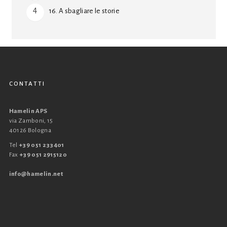
16. A sbagliare le storie
CONTATTI
Hamelin APS
via Zamboni, 15
40126 Bologna
Tel
+39 051 233401
Fax
+39 051 2915120
info@hamelin.net