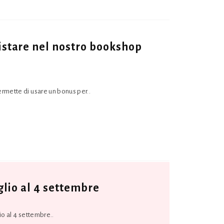
istare nel nostro bookshop
rmette di usare un bonus per..
glio al 4 settembre
io al 4 settembre..