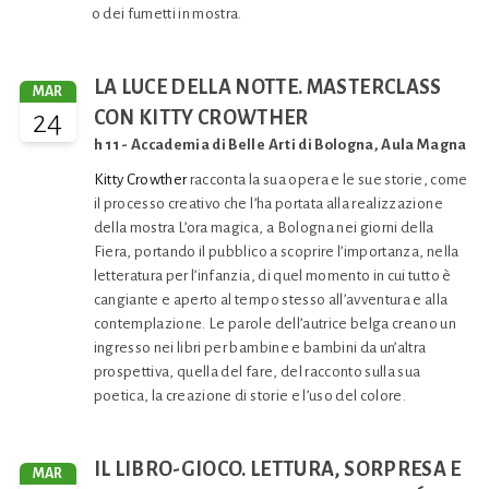
o dei fumetti in mostra.
LA LUCE DELLA NOTTE. MASTERCLASS
MAR
24
CON KITTY CROWTHER
h 11 - Accademia di Belle Arti di Bologna, Aula Magna
Kitty Crowther
racconta la sua opera e le sue storie, come
il processo creativo che l’ha portata alla realizzazione
della mostra L’ora magica, a Bologna nei giorni della
Fiera, portando il pubblico a scoprire l’importanza, nella
letteratura per l’infanzia, di quel momento in cui tutto è
cangiante e aperto al tempo stesso all’avventura e alla
contemplazione. Le parole dell’autrice belga creano un
ingresso nei libri per bambine e bambini da un’altra
prospettiva, quella del fare, del racconto sulla sua
poetica, la creazione di storie e l’uso del colore.
IL LIBRO-GIOCO. LETTURA, SORPRESA E
MAR