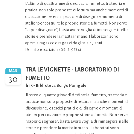
L’ultimo di quattro lunedì dedicati al fumetto, tra teoria e
pratica: non solo proposte di lettura ma anche momenti di
discussione, esercizi pratici e di disegno e momenti di
atelier per costruire le proprie storie a fumetti. Non serve
“saper disegnare”, basta avere voglia di immergersi nelle
storie e prendere la matita in mano. I laboratori sono
aperti a ragazze e ragazzi dagli 11 ai 13 anni.
Per info e iscrizioni: 051 2195341
TRA LE VIGNETTE - LABORATORIO DI
MAR
30
FUMETTO
h 15 - Biblioteca Borgo Panigale
Il terzo di quattro giovedì dedicati al fumetto, tra teoria e
pratica: non solo proposte di lettura ma anche momenti di
discussione, esercizi pratici e di disegno e momenti di
atelier per costruire le proprie storie a fumetti. Non serve
“saper disegnare”, basta avere voglia di immergersi nelle
storie e prendere la matita in mano. I laboratori sono