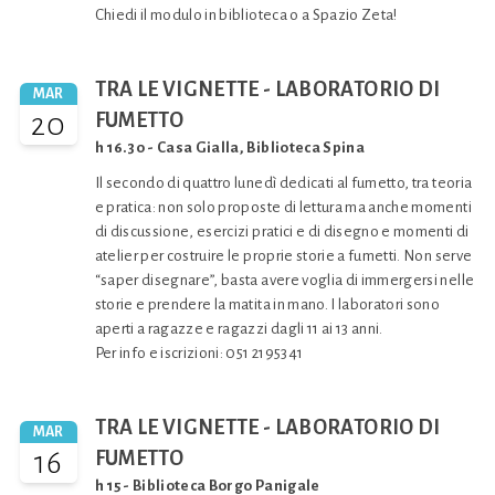
Chiedi il modulo in biblioteca o a Spazio Zeta!
TRA LE VIGNETTE - LABORATORIO DI
MAR
20
FUMETTO
h 16.30 - Casa Gialla, Biblioteca Spina
Il secondo di quattro lunedì dedicati al fumetto, tra teoria
e pratica: non solo proposte di lettura ma anche momenti
di discussione, esercizi pratici e di disegno e momenti di
atelier per costruire le proprie storie a fumetti. Non serve
“saper disegnare”, basta avere voglia di immergersi nelle
storie e prendere la matita in mano. I laboratori sono
aperti a ragazze e ragazzi dagli 11 ai 13 anni.
Per info e iscrizioni: 051 2195341
TRA LE VIGNETTE - LABORATORIO DI
MAR
16
FUMETTO
h 15 - Biblioteca Borgo Panigale