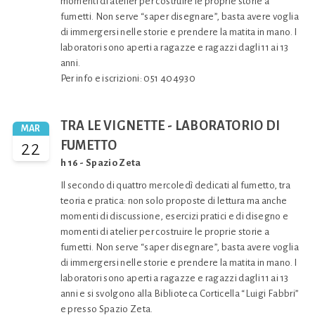
momenti di atelier per costruire le proprie storie a
fumetti. Non serve “saper disegnare”, basta avere voglia
di immergersi nelle storie e prendere la matita in mano. I
laboratori sono aperti a ragazze e ragazzi dagli 11 ai 13
anni.
Per info e iscrizioni: 051 404930
TRA LE VIGNETTE - LABORATORIO DI
MAR
22
FUMETTO
h 16 - Spazio Zeta
Il secondo di quattro mercoledì dedicati al fumetto, tra
teoria e pratica: non solo proposte di lettura ma anche
momenti di discussione, esercizi pratici e di disegno e
momenti di atelier per costruire le proprie storie a
fumetti. Non serve “saper disegnare”, basta avere voglia
di immergersi nelle storie e prendere la matita in mano. I
laboratori sono aperti a ragazze e ragazzi dagli 11 ai 13
anni e si svolgono alla Biblioteca Corticella “Luigi Fabbri”
e presso Spazio Zeta.