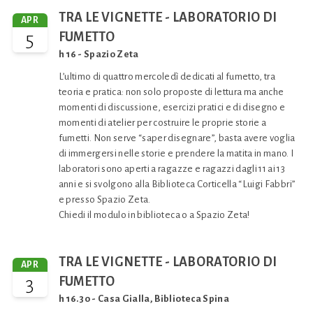
TRA LE VIGNETTE - LABORATORIO DI
APR
5
FUMETTO
h 16 - Spazio Zeta
L’ultimo
di quattro mercoledì dedicati al fumetto, tra
teoria e pratica: non solo proposte di lettura ma anche
momenti di discussione, esercizi pratici e di disegno e
momenti di atelier per costruire le proprie storie a
fumetti. Non serve “saper disegnare”, basta avere voglia
di immergersi nelle storie e prendere la matita in mano. I
laboratori sono aperti a ragazze e ragazzi dagli 11 ai 13
anni e si svolgono alla Biblioteca Corticella “Luigi Fabbri”
e presso Spazio Zeta.
Chiedi il modulo in biblioteca o a Spazio Zeta!
TRA LE VIGNETTE - LABORATORIO DI
APR
3
FUMETTO
h 16.30 - Casa Gialla, Biblioteca Spina