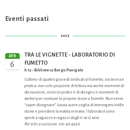
Eventi passati
2023
TRA LE VIGNETTE - LABORATORIO DI
APR
6
FUMETTO
h 15 - Biblioteca Borgo Panigale
L’ultimo di quattro giovedì dedicati al fumetto, tra teoria e
pratica: non solo proposte di lettura ma anche momenti di
discussione, esercizi pratici e di disegno e momenti di
atelier per costruire le proprie storie a fumetti. Non serve
“saper disegnare”, basta avere voglia di immergersi nelle
storie e prendere la matita in mano. I laboratori sono
aperti a ragazze e ragazzi dagli 11 ai 13 anni.
Per info e iscrizioni: 051 404930