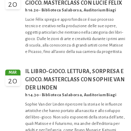
20
GIOCO. MASTERCLASS CON LUCIE FÉLIX
h 16.30 - Biblioteca Salaborsa, Auditorium Biagi
Lucie Félix spiega e approfondisce il suo processo
tecnico e creativo nella produzione delle sue opere,
oggetti particolari che rientrano nella categoria dei libri-
gioco. Dalle lezioni di arte e creatività durante i primi anni
di scuola, alla conoscenza di grandi artisti come Matisse
e Picasso, fino all’avvio della sua carriera da progettista.
IL LIBRO-GIOCO. LETTURA, SORPRESA E
MAR
20
GIOCO. MASTERCLASS CON SOPHIE VAN
DER LINDEN
h 14.30 - Biblioteca Salaborsa, Auditorium Biagi
Sophie Van der Linden ripercorre la storia e le influenze
artistiche che hanno portato alla nascita e allo sviluppo
del libro-gioco. Non solo esponenti della storia dell’arte,
quali Matisse e il Futurismo, ma anche dell’editoria per
adulti e per l’infanzia, come Bruno Munari e Katsumi