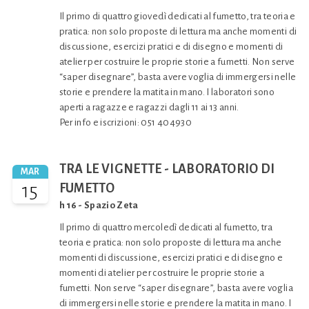
Il primo di quattro giovedì dedicati al fumetto, tra teoria e
pratica: non solo proposte di lettura ma anche momenti di
discussione, esercizi pratici e di disegno e momenti di
atelier per costruire le proprie storie a fumetti. Non serve
“saper disegnare”, basta avere voglia di immergersi nelle
storie e prendere la matita in mano. I laboratori sono
aperti a ragazze e ragazzi dagli 11 ai 13 anni.
Per info e iscrizioni: 051 404930
TRA LE VIGNETTE - LABORATORIO DI
MAR
15
FUMETTO
h 16 - Spazio Zeta
Il primo di quattro mercoledì dedicati al fumetto, tra
teoria e pratica: non solo proposte di lettura ma anche
momenti di discussione, esercizi pratici e di disegno e
momenti di atelier per costruire le proprie storie a
fumetti. Non serve “saper disegnare”, basta avere voglia
di immergersi nelle storie e prendere la matita in mano. I