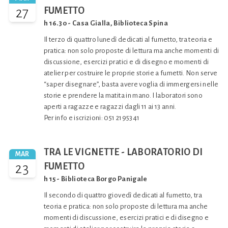
27
FUMETTO
h 16.30 - Casa Gialla, Biblioteca Spina
Il terzo di quattro lunedì dedicati al fumetto, tra teoria e
pratica: non solo proposte di lettura ma anche momenti di
discussione, esercizi pratici e di disegno e momenti di
atelier per costruire le proprie storie a fumetti. Non serve
“saper disegnare”, basta avere voglia di immergersi nelle
storie e prendere la matita in mano. I laboratori sono
aperti a ragazze e ragazzi dagli 11 ai 13 anni.
Per info e iscrizioni: 051 2195341
TRA LE VIGNETTE - LABORATORIO DI
MAR
23
FUMETTO
h 15 - Biblioteca Borgo Panigale
Il secondo di quattro giovedì dedicati al fumetto, tra
teoria e pratica: non solo proposte di lettura ma anche
momenti di discussione, esercizi pratici e di disegno e