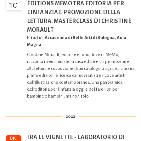
10
ÉDITIONS MEMO TRA EDITORIA PER
L'INFANZIA E PROMOZIONE DELLA
LETTURA. MASTERCLASS DI CHRISTINE
MORAULT
h 10.30 - Accademia di Belle Arti di Bologna, Aula
Magna
Christine Morault, editrice e fondatrice di MeMo,
racconta i trent’anni della casa editrice tra promozione
alla lettura e costruzione di un catalogo tra grandi classici,
prime edizioni e ricerca di nuovi artisti e nuove artisti
dell’illustrazione contemporanea. Una panoramica
dell’editoria per l’infanzia oggi e del fare libri per
bambine e bambini, ma non solo.
2022
TRA LE VIGNETTE - LABORATORIO DI
DIC