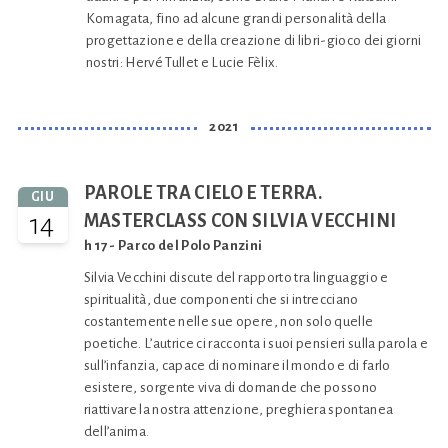
Komagata, fino ad alcune grandi personalità della
progettazione e della creazione di libri-gioco dei giorni
nostri: Hervé Tullet e Lucie Fèlix.
2021
PAROLE TRA CIELO E TERRA.
GIU
14
MASTERCLASS CON SILVIA VECCHINI
h 17 - Parco del Polo Panzini
Silvia Vecchini discute del rapporto tra linguaggio e
spiritualità, due componenti che si intrecciano
costantemente nelle sue opere, non solo quelle
poetiche. L’autrice ci racconta i suoi pensieri sulla parola e
sull’infanzia, capace di nominare il mondo e di farlo
esistere, sorgente viva di domande che possono
riattivare la nostra attenzione, preghiera spontanea
dell’anima.