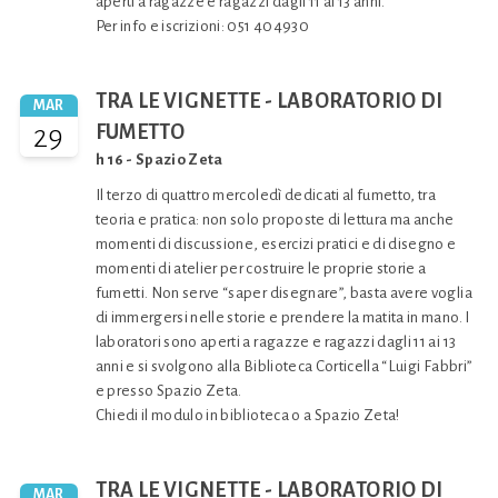
aperti a ragazze e ragazzi dagli 11 ai 13 anni.
Per info e iscrizioni: 051 404930
TRA LE VIGNETTE - LABORATORIO DI
MAR
29
FUMETTO
h 16 - Spazio Zeta
Il terzo di quattro mercoledì dedicati al fumetto, tra
teoria e pratica: non solo proposte di lettura ma anche
momenti di discussione, esercizi pratici e di disegno e
momenti di atelier per costruire le proprie storie a
fumetti. Non serve “saper disegnare”, basta avere voglia
di immergersi nelle storie e prendere la matita in mano. I
laboratori sono aperti a ragazze e ragazzi dagli 11 ai 13
anni e si svolgono alla Biblioteca Corticella “Luigi Fabbri”
e presso Spazio Zeta.
Chiedi il modulo in biblioteca o a Spazio Zeta!
TRA LE VIGNETTE - LABORATORIO DI
MAR