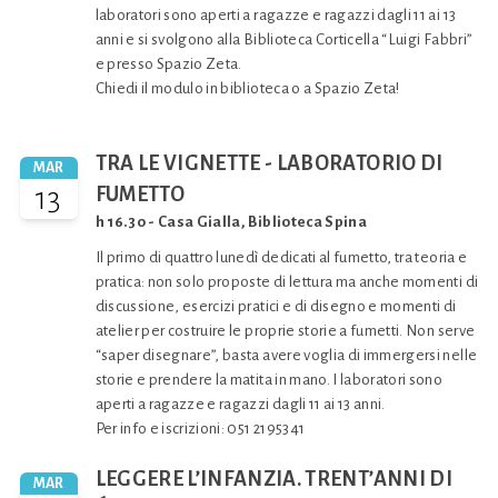
laboratori sono aperti a ragazze e ragazzi dagli 11 ai 13
anni e si svolgono alla Biblioteca Corticella “Luigi Fabbri”
e presso Spazio Zeta.
Chiedi il modulo in biblioteca o a Spazio Zeta!
TRA LE VIGNETTE - LABORATORIO DI
MAR
13
FUMETTO
h 16.30 - Casa Gialla, Biblioteca Spina
Il primo di quattro lunedì dedicati al fumetto, tra teoria e
pratica: non solo proposte di lettura ma anche momenti di
discussione, esercizi pratici e di disegno e momenti di
atelier per costruire le proprie storie a fumetti. Non serve
“saper disegnare”, basta avere voglia di immergersi nelle
storie e prendere la matita in mano. I laboratori sono
aperti a ragazze e ragazzi dagli 11 ai 13 anni.
Per info e iscrizioni: 051 2195341
LEGGERE L’INFANZIA. TRENT’ANNI DI
MAR