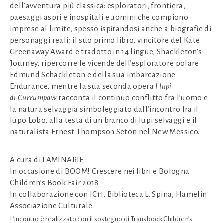
dell’avventura più classica: esploratori, frontiera,
paesaggi aspri e inospitali e uomini che compiono
imprese al limite, spesso ispirandosi anche a biografie di
personaggi reali; il suo primo libro, vincitore del Kate
Greenaway Award e tradotto in 14 lingue, Shackleton’s
Journey, ripercorre le vicende dell’esploratore polare
Edmund Schackleton e della sua imbarcazione
Endurance, mentre la sua seconda opera
I lupi
di Currumpaw
racconta il continuo conflitto fra l’uomo e
la natura selvaggia simboleggiato dall’incontro fra il
lupo Lobo, alla testa di un branco di lupi selvaggi e il
naturalista Ernest Thompson Seton nel New Messico.
A cura di LAMINARIE
In occasione di BOOM! Crescere nei libri e Bologna
Children’s Book Fair 2018
In collaborazione con IC11, Biblioteca L. Spina, Hamelin
Associazione Culturale
L’incontro è realizzato con il sostegno di Transbook Children’s