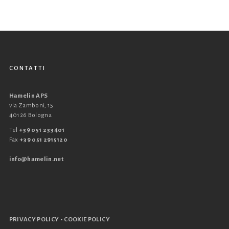
CONTATTI
Hamelin APS
via Zamboni, 15
40126 Bologna
Tel
+39 051 233401
Fax
+39 051 2915120
info@hamelin.net
•
PRIVACY POLICY
COOKIE POLICY