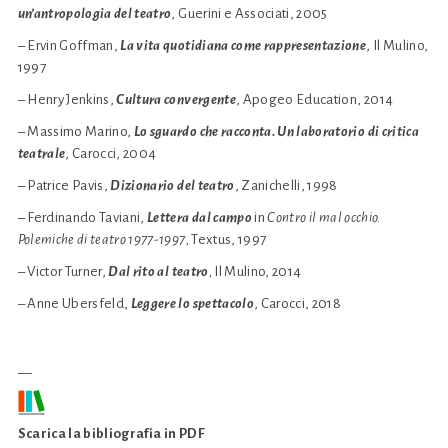
un’antropologia del teatro
, Guerini e Associati, 2005
– Ervin Goffman,
La vita quotidiana come rappresentazione
, Il Mulino,
1997
– Henry Jenkins,
Cultura convergente
, Apogeo Education, 2014
– Massimo Marino,
Lo sguardo che racconta. Un laboratorio di critica
teatrale
, Carocci, 2004
– Patrice Pavis,
Dizionario del teatro
, Zanichelli, 1998
– Ferdinando Taviani,
Lettera dal campo
in
Contro il mal occhio.
Polemiche di teatro 1977-1997,
Textus, 1997
– Victor Turner,
Dal rito al teatro
,
Il Mulino, 2014
– Anne Ubersfeld,
Leggere lo spettacolo
, Carocci, 2018
__
Scarica la bibliografia in PDF