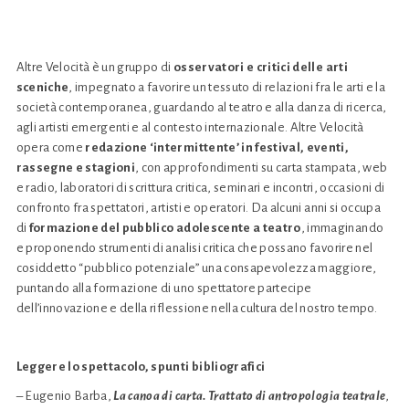
Altre Velocità è un gruppo di
osservatori e critici delle arti
sceniche
, impegnato a favorire un tessuto di relazioni fra le arti e la
società contemporanea, guardando al teatro e alla danza di ricerca,
agli artisti emergenti e al contesto internazionale. Altre Velocità
opera come
redazione ‘intermittente’ in festival, eventi,
rassegne e stagioni
, con approfondimenti su carta stampata, web
e radio, laboratori di scrittura critica, seminari e incontri, occasioni di
confronto fra spettatori, artisti e operatori. Da alcuni anni si occupa
di
formazione del pubblico adolescente a teatro
, immaginando
e proponendo strumenti di analisi critica che possano favorire nel
cosiddetto “pubblico potenziale” una consapevolezza maggiore,
puntando alla formazione di uno spettatore partecipe
dell’innovazione e della riflessione nella cultura del nostro tempo.
Leggere lo spettacolo, spunti bibliografici
– Eugenio Barba,
La canoa di carta. Trattato di antropologia teatrale
,