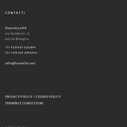
CONTATTI
Hamelin APS
via Zamboni, 15
40126 Bologna
Tel
+39 051 233401
Fax
+39 051 2915120
info@hamelin.net
•
PRIVACY POLICY
COOKIE POLICY
TERMINI E CONDIZIONI