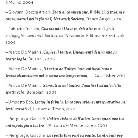
Il Mulino, 2004
– Giovanni Boccia Artieri,
Stati di connessione. Pubblici, cittadini e
consumatori nella (Social) Network Society
, Franco Angeli, 2016
– Fabrizio Cruciani,
Guardando il lavoro dell’attore
in
Registi
pedagoghi e comunità teatrali nel Novecento
, Editoria & Spettacolo,
2006
– Marco De Marinis,
Capire il teatro. Lineamenti di una nuova
teatrologia
, Bulzoni, 2008
– Marco De Marinis,
Il teatro dell’altro. Interculturalismo e
transculturalismo nella scena contemporanea
, La Casa Usher, 2012
– Marco De Marinis
,
Semiotica del teatro. L’analisi testuale dello
spettacolo
, Bompiani, 2003
– Umberto Eco,
Lector in fabula. La cooperazione interpretativa nei
testi narrativi
, La nave di Teseo, 2020
– Piergiorgio Giacché,
L’altra visione dell’altro. Una equazione tra
antropologia e teatro
, L’Ancora del Mediterraneo, 2003
– Piergiorgio Giacché,
Lo spettatore partecipante. Contributi per