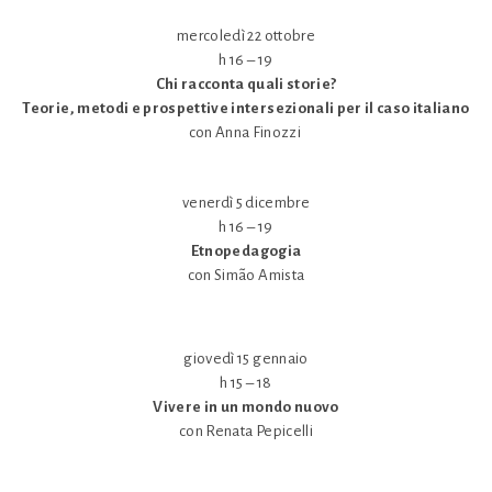
mercoledì 22 ottobre
h 16 – 19
Chi racconta quali storie?
Teorie, metodi e prospettive intersezionali per il caso italiano
con Anna Finozzi
venerdì 5 dicembre
h 16 – 19
Etnopedagogia
con Simão Amista
giovedì 15 gennaio
h 15 – 18
Vivere in un mondo nuovo
con Renata Pepicelli