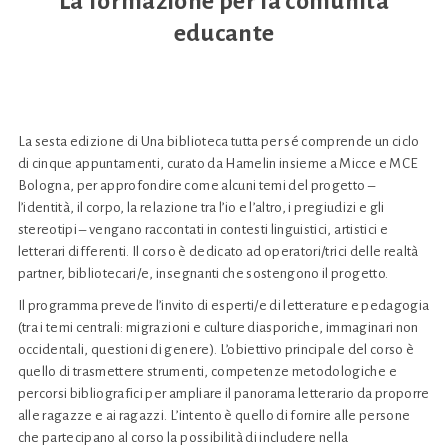
La formazione per la comunità
educante
La sesta edizione di Una biblioteca tutta per sé comprende un ciclo
di cinque appuntamenti, curato da Hamelin insieme a Micce e MCE
Bologna, per approfondire come alcuni temi del progetto –
l’identità, il corpo, la relazione tra l’io e l’altro, i pregiudizi e gli
stereotipi – vengano raccontati in contesti linguistici, artistici e
letterari differenti. Il corso è dedicato ad operatori/trici delle realtà
partner, bibliotecari/e, insegnanti che sostengono il progetto.
Il programma prevede l’invito di esperti/e di letterature e pedagogia
(tra i temi centrali: migrazioni e culture diasporiche, immaginari non
occidentali, questioni di genere). L’obiettivo principale del corso è
quello di trasmettere strumenti, competenze metodologiche e
percorsi bibliografici per ampliare il panorama letterario da proporre
alle ragazze e ai ragazzi. L’intento è quello di fornire alle persone
che partecipano al corso la possibilità di includere nella