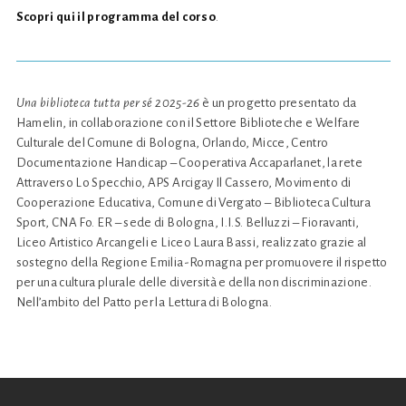
Scopri qui il programma del corso
.
Una biblioteca tutta per sé 2025-26
è un progetto presentato da
Hamelin, in collaborazione con il Settore Biblioteche e Welfare
Culturale del Comune di Bologna, Orlando, Micce, Centro
Documentazione Handicap – Cooperativa Accaparlanet, la rete
Attraverso Lo Specchio, APS Arcigay Il Cassero, Movimento di
Cooperazione Educativa, Comune di Vergato – Biblioteca Cultura
Sport, CNA Fo. ER – sede di Bologna, I.I.S. Belluzzi – Fioravanti,
Liceo Artistico Arcangeli e Liceo Laura Bassi, realizzato grazie al
sostegno della Regione Emilia-Romagna per promuovere il rispetto
per una cultura plurale delle diversità e della non discriminazione.
Nell’ambito del Patto per la Lettura di Bologna.