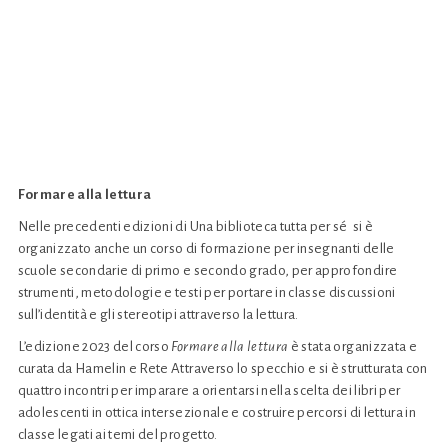
Formare alla lettura
Nelle precedenti edizioni di Una biblioteca tutta per sé si è
organizzato anche un corso di formazione per insegnanti delle
scuole secondarie di primo e secondo grado, per approfondire
strumenti, metodologie e testi per portare in classe discussioni
sull’identità e gli stereotipi attraverso la lettura.
L’edizione 2023 del corso
Formare alla lettura
è stata organizzata e
curata da Hamelin e Rete Attraverso lo specchio e si è strutturata con
quattro incontri per imparare a orientarsi nella scelta dei libri per
adolescenti in ottica intersezionale e costruire percorsi di lettura in
classe legati ai temi del progetto.