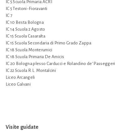
IC 5 Scuola Primaria ACRI
IC 5 Testoni-Fioravanti
IC 7
IC 10 Besta Bologna
IC 14 Scuola 2 Agosto
IC 15 Scuola Casaralta
IC 15 Scuola Secondaria di Primo Grado Zappa
IC 18 Scuola Monterumici
IC 18 Scuola Primaria De Amicis
IC 20 Bologna plesso Carducci e Rolandino de’ Passeggeri
IC 22 Scuola R.L. Montalcini
Liceo Arcangeli
Liceo Galvani
Visite guidate