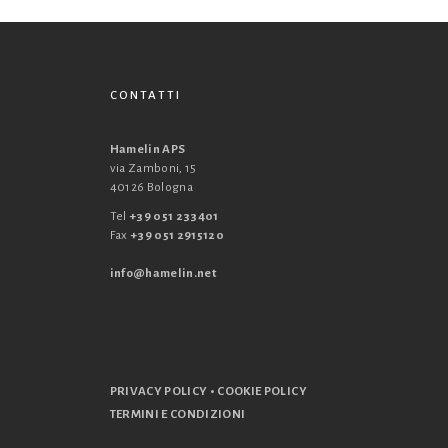
CONTATTI
Hamelin APS
via Zamboni, 15
40126 Bologna
Tel
+39 051 233401
Fax
+39 051 2915120
info@hamelin.net
•
PRIVACY POLICY
COOKIE POLICY
TERMINI E CONDIZIONI