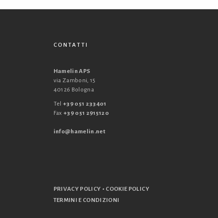
CONTATTI
Hamelin APS
via Zamboni, 15
40126 Bologna
Tel
+39 051 233401
Fax
+39 051 2915120
info@hamelin.net
•
PRIVACY POLICY
COOKIE POLICY
TERMINI E CONDIZIONI