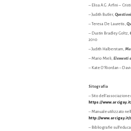
– Elisa A.G. Arfini – Cris
– Judith Butler,
Questioni
– Teresa De Lauretis,
Qu
– Dustin Bradley Goltz,
2010
– Judith Halberstam,
Mas
– Mario Mieli,
Elementi 
– Kate O’Riordan – David 
Sitografia
– Sito dell’associazion
https://www.arcigay.it
– Manuale utilizzato nel
http://www.arcigay.it
– Bibliografie sull’educ