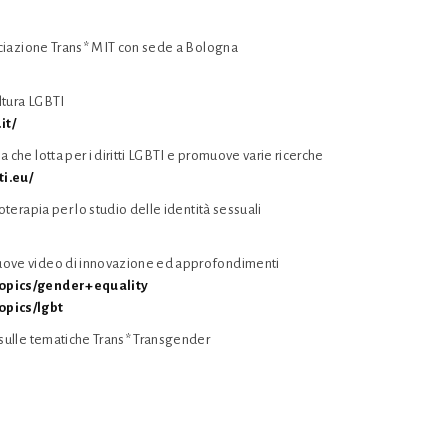
sociazione Trans* MIT con sede a Bologna
ultura LGBTI
it/
 che lotta per i diritti LGBTI e promuove varie ricerche
ti.eu/
coterapia per lo studio delle identità sessuali
uove video di innovazione ed approfondimenti
topics/gender+equality
opics/lgbt
 sulle tematiche Trans* Transgender