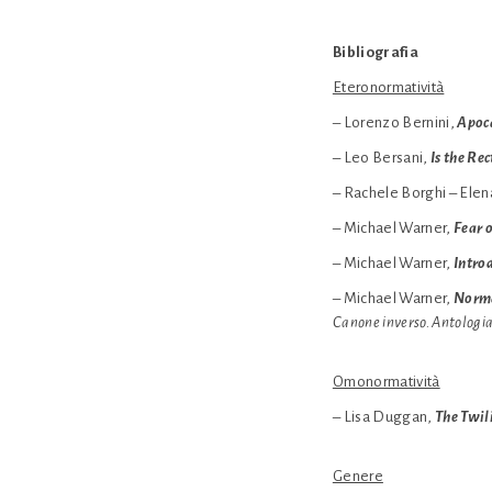
Bibliografia
Eteronormatività
– Lorenzo Bernini,
Apoca
– Leo Bersani,
Is the Re
– Rachele Borghi – Ele
– Michael Warner,
Fear o
– Michael Warner,
Introd
– Michael Warner,
Norma
Canone inverso. Antologia
Omonormatività
– Lisa Duggan,
The Twili
Genere