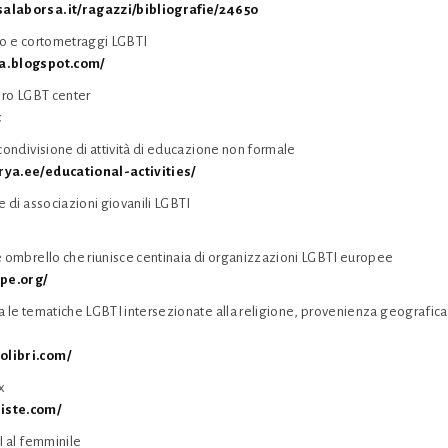
salaborsa.it/ragazzi/bibliografie/24650
deo e cortometraggi LGBTI
ra.blogspot.com/
sero LGBT center
t
 condivisione di attività di educazione non formale
rya.ee/educational-activities/
e di associazioni giovanili LGBTI
ne ombrello che riunisce centinaia di organizzazioni LGBTI europee
pe.org/
a le tematiche LGBTI intersezionate alla religione, provenienza geografica,
olibri.com/
ex
iste.com/
TI al femminile