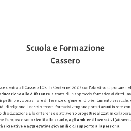
Scuola e Formazione
Cassero
e dentro a Il Cassero LGBTI+ Center nel 2002 con l’obiettivo di portare nell
 educazione alle differenze
: si tratta di un approccio formativo ai diritti u
e rispettino e valorizzino le differenze di genere, di orientamento sessuale,
ità, di religione. I nostri percorsi formativi vengono portati avanti in rete co
no di educazione alle differenze e attraverso progetti realizzati in collabor
ione Europea e sono
rivolti alle scuole, agli ambienti lavorativi
(attraver
tà ricreative e aggregative giovanili o di supporto alla persona
.