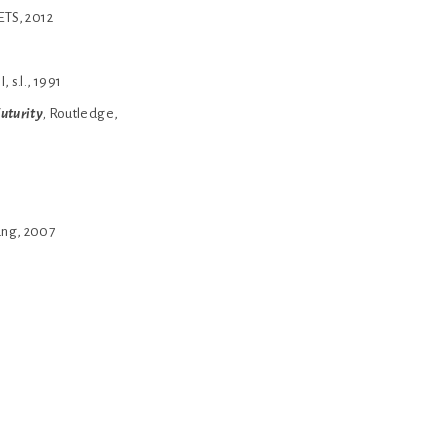
 ETS, 2012
II, s.l., 1991
Futurity
,
Routledge,
Lang, 2007