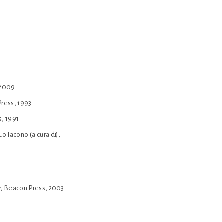
, 2009
Press, 1993
s, 1991
 Lo Iacono (a cura di),
y
,
Beacon Press, 2003