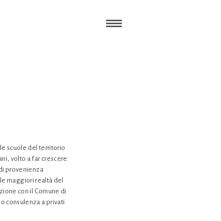
e scuole del territorio
mani, volto a far crescere
 di provenienza
n le maggiori realtà del
azione con il Comune di
so consulenza a privati