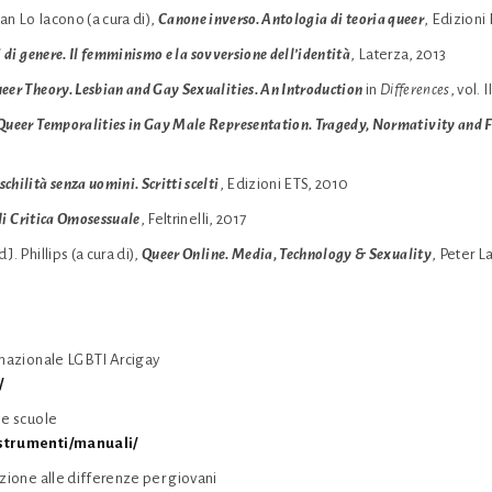
tian Lo Iacono (a cura di),
Canone inverso. Antologia di teoria queer
, Edizioni
 di genere. Il femminismo e la sovversione dell’identità
, Laterza, 2013
eer Theory. Lesbian and Gay Sexualities. An Introduction
in
Differences
, vol. I
Queer Temporalities in Gay Male Representation. Tragedy, Normativity and 
chilità senza uomini. Scritti scelti
, Edizioni ETS, 2010
di Critica Omosessuale
, Feltrinelli, 2017
J. Phillips (a cura di),
Queer Online. Media, Technology & Sexuality
, Peter 
e nazionale LGBTI Arcigay
/
le scuole
/strumenti/manuali/
azione alle differenze per giovani