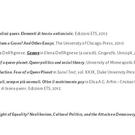
lissi queer. Elementi di teoria antisociale
, Edizioni ETS, 2013
ctum a Grave? And Other Essays
, The University of Chicago Press, 2010
na Dell’Agnese,
Genere
in Elena Dell’Agnese (a cura di),
Geografie
, Unicopli
f a queer planet. Queer politics and social theory
, University of Minneapolis 
uction. Fear of a Queer Planet
in
Social Text
, vol. XXIX, Duke University Pres
li, sempre più normali. Oltre il matrimonio gay
in Elisa A.G. Arfini – Cristian
 di teoria queer
, Edizioni ETS, 2012
ght of Equality? Neoliberism, Cultural Politics, and the Attack on Democrac