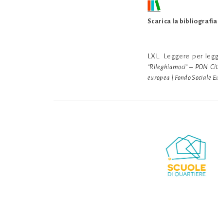
Scarica la bibliografia
LXL. Leggere per leg
“Rileghiamoci” – PON Cit
europea | Fondo Sociale 