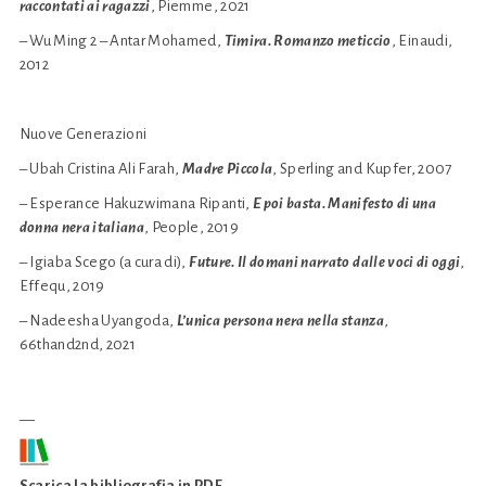
raccontati ai ragazzi
, Piemme, 2021
– Wu Ming 2 – Antar Mohamed,
Timira. Romanzo meticcio
, Einaudi,
2012
Nuove Generazioni
– Ubah Cristina Ali Farah,
Madre Piccola
, Sperling and Kupfer, 2007
– Esperance Hakuzwimana Ripanti,
E poi basta. Manifesto di una
donna nera italiana
, People, 2019
– Igiaba Scego (a cura di),
Future.
Il domani narrato dalle voci di oggi
,
Effequ, 2019
– Nadeesha Uyangoda,
L’unica persona nera nella stanza
,
66thand2nd, 2021
__
Scarica la bibliografia in PDF