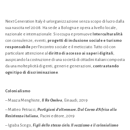
Next Generation Italy è un’organizzazione senza scopo di lucro dalla
sua nascita nel 2008. Ha sede a Bologna e opera a livello locale,
nazionale e internazionale. Si occupa e promuove
Interculturalità
con consulenze, eventi,
progetti di inclusione sociale e turismo
responsabile
per l’incontro sociale e il meticciato. Tutto ciò con
particolare attenzione al
diritto di accesso ai saperi digitali
,
auspicando la costruzione di una società di cittadini italiani composta
da una molteplicità di genti, generi e generazioni,
contrastando
ogni tipo di discriminazione
.
Colonialismo
– Maaza Menghiste,
Il Re Ombra
, Einaudi, 2019
– Matteo Petracci,
Partigiani d’oltremare. Dal Corno d’Africa alla
Resistenza italiana
, Pacini editore, 2019
– Igiaba Scego,
Figli dello stesso cielo. Il razzismo e il colonialismo